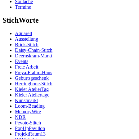
Soutache
Termine
StichWorte
Aquarell
Ausstellung
Brick-Stitch
Daisy-Chain-Stitch
Deernskram-Markt
Events
Freie Arbeit
Freya-Frahm-Haus
Geburtsgeschenk
Herringbone-Stitch
Kieler AtelierTag
Kieler Ateliertage
Kunstmarkt
Loom-Beading
MemoryWire
NDR
Peyote-Stitch
PopUpPavillon
ProjektRaum13