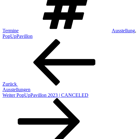
Termine
Ausstellung
,
PopUpPavillon
Beitragsnavigation
Vorheriger
Beitrag
Zurück
Ausstellungen
Nächster
Weiter
PopUpPavillon 2023 | CANCELED
Beitrag