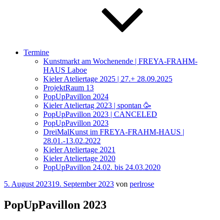
Termine
Kunstmarkt am Wochenende | FREYA-FRAHM-
HAUS Laboe
Kieler Ateliertage 2025 | 27.+ 28.09.2025
ProjektRaum 13
PopUpPavillon 2024
Kieler Ateliertag 2023 | spontan 🥳
PopUpPavillon 2023 | CANCELED
PopUpPavillon 2023
DreiMalKunst im FREYA-FRAHM-HAUS |
28.01.-13.02.2022
Kieler Ateliertage 2021
Kieler Ateliertage 2020
PopUpPavillon 24.02. bis 24.03.2020
Veröffentlicht
5. August 2023
19. September 2023
von
perlrose
am
PopUpPavillon 2023