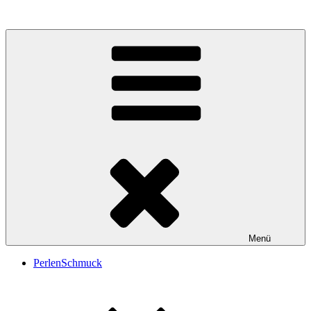
PerlRose
Schmuck Grafik Design
Menü
PerlenSchmuck