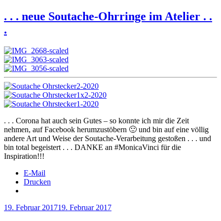
am
. . . neue Soutache-Ohrringe im Atelier . .
.
. . . Corona hat auch sein Gutes – so konnte ich mir die Zeit
nehmen, auf Facebook herumzustöbern 🙂 und bin auf eine völlig
andere Art und Weise der Soutache-Verarbeitung gestoßen . . . und
bin total begeistert . . . DANKE an #MonicaVinci für die
Inspiration!!!
E-Mail
Drucken
Veröffentlicht
19. Februar 2017
19. Februar 2017
am