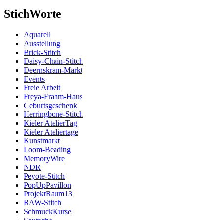
StichWorte
Aquarell
Ausstellung
Brick-Stitch
Daisy-Chain-Stitch
Deernskram-Markt
Events
Freie Arbeit
Freya-Frahm-Haus
Geburtsgeschenk
Herringbone-Stitch
Kieler AtelierTag
Kieler Ateliertage
Kunstmarkt
Loom-Beading
MemoryWire
NDR
Peyote-Stitch
PopUpPavillon
ProjektRaum13
RAW-Stitch
SchmuckKurse