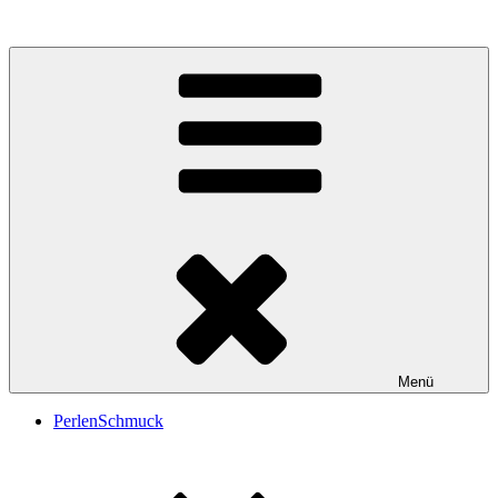
PerlRose
Schmuck Grafik Design
Menü
PerlenSchmuck