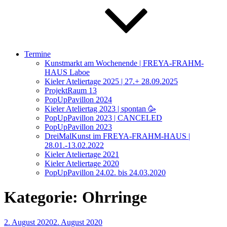
Termine
Kunstmarkt am Wochenende | FREYA-FRAHM-
HAUS Laboe
Kieler Ateliertage 2025 | 27.+ 28.09.2025
ProjektRaum 13
PopUpPavillon 2024
Kieler Ateliertag 2023 | spontan 🥳
PopUpPavillon 2023 | CANCELED
PopUpPavillon 2023
DreiMalKunst im FREYA-FRAHM-HAUS |
28.01.-13.02.2022
Kieler Ateliertage 2021
Kieler Ateliertage 2020
PopUpPavillon 24.02. bis 24.03.2020
Kategorie:
Ohrringe
Veröffentlicht
2. August 2020
2. August 2020