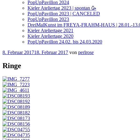
PopUpPavillon 2024
Kieler Ateliertag 2023 | spontan 🥳
PopUpPavillon 2023 | CANCELED
PopUpPavillon 2023
DreiMalKunst im FREYA-FRAHM-HAUS | 28.01.-13.
Kieler Ateliertage 2021
Kieler Ateliertage 2020
PopUpPavillon 24.02. bis 24.03.2020
Veröffentlicht
8. Februar 2017
18. Februar 2017
von
perlrose
am
Ringe