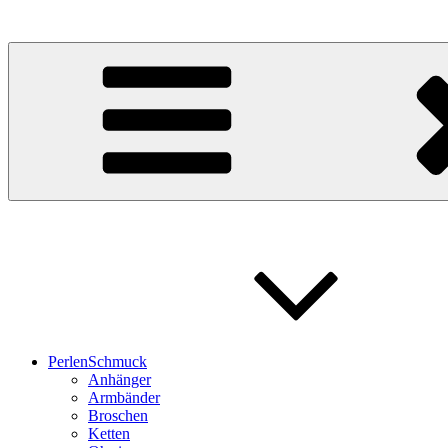
PerlRose
Schmuck Grafik Design
PerlenSchmuck
Anhänger
Armbänder
Broschen
Ketten