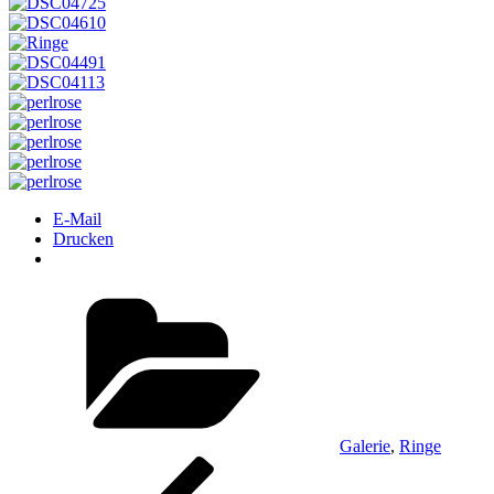
E-Mail
Drucken
Kategorien
Galerie
,
Ringe
Beitragsnavigation
Vorheriger
Beitrag